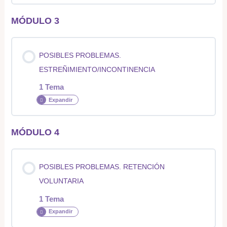
MÓDULO 3
Contenido de la Lección
0% COMPLETADO
0/1 pasos
POSIBLES PROBLEMAS.
ESTREÑIMIENTO/INCONTINENCIA
Puntos clave para el aprendizaje exitoso del uso del
1 Tema
cuarto de baño
Expandir
MÓDULO 4
Contenido de la Lección
0% COMPLETADO
0/1 pasos
POSIBLES PROBLEMAS. RETENCIÓN
VOLUNTARIA
Posibles problemas. Estreñimiento/incontinencia.
1 Tema
Expandir