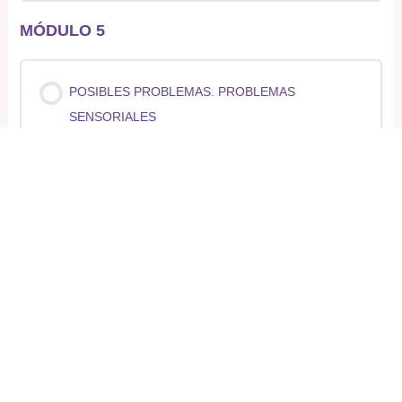
MÓDULO 5
Contenido de la Lección
0% COMPLETADO
0/1 pasos
POSIBLES PROBLEMAS. PROBLEMAS
SENSORIALES
Posibles Problemas. Retención voluntaria.
1 Tema
Expandir
MÓDULO 6
Contenido de la Lección
0% COMPLETADO
0/1 pasos
POSIBLES PROBLEMAS. DINÁMICA FAMILIAR,
TRAUMA, APEGO, CONDUCTA.
Posibles Problemas. Problemas sensoriales.
1 Tema
Expandir